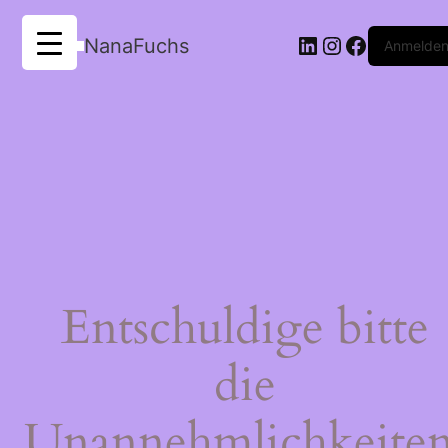
LinkedIn
Instagram
Faceboo
NanaFuchs
Anmelde
Entschuldige bitte
die
Unannehmlichkeiten