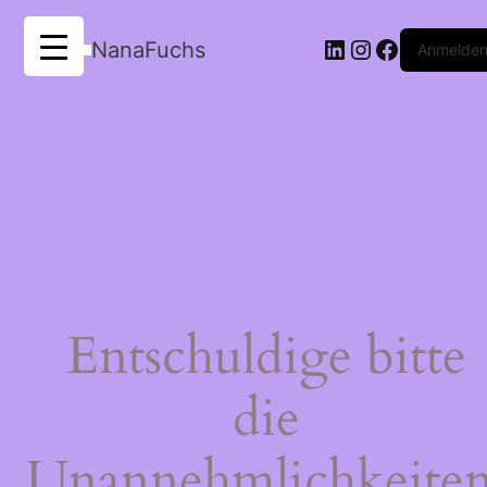
LinkedIn
Instagram
Faceboo
NanaFuchs
Anmelde
Entschuldige bitte
die
Unannehmlichkeiten