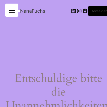
LinkedIn
Instagram
Faceboo
NanaFuchs
Anmelde
Entschuldige bitte
die
Unannehmlichkeiten